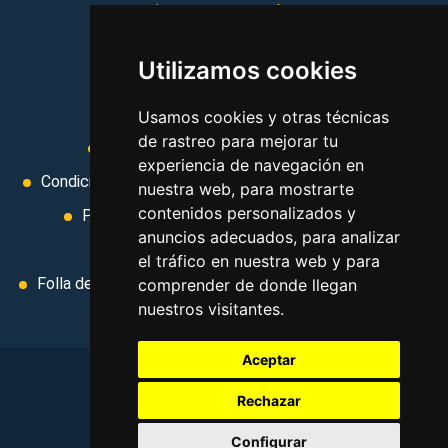
vacaciones, paquetes de
viajes, y mucho más!
Utilizamos cookies
MI AGENCIA
Usamos cookies y otras técnicas
de rastreo para mejorar tu
Aviso legal
Condiciones de uso
experiencia de navegación en
Condiciones Generales
Ley de Viajes Combinados
nuestra web, para mostrarte
contenidos personalizados y
Política de privacidad
Uso de cookies
anuncios adecuados, para analizar
Cambiar preferencias de cookies
el tráfico en nuestra web y para
Folla de Reclamación
Area privada
Contacto
comprender de donde llegan
nuestros visitantes.
Aceptar
Rechazar
©
2026
. Todos los derechos reservados
.
Configurar