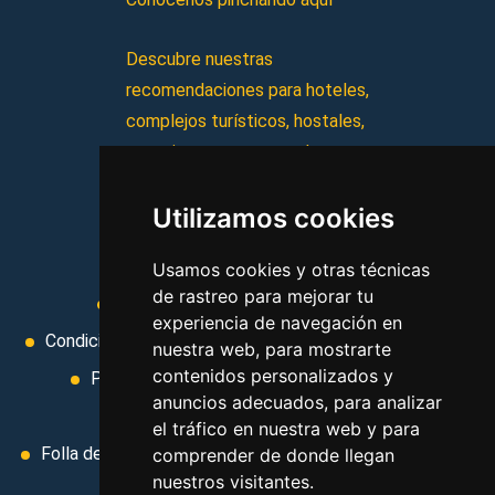
Descubre nuestras
recomendaciones para hoteles,
complejos turísticos, hostales,
vacaciones, paquetes de
viajes, y mucho más!
Utilizamos cookies
MI AGENCIA
Usamos cookies y otras técnicas
de rastreo para mejorar tu
Aviso legal
Condiciones de uso
experiencia de navegación en
Condiciones Generales
Ley de Viajes Combinados
nuestra web, para mostrarte
contenidos personalizados y
Política de privacidad
Uso de cookies
anuncios adecuados, para analizar
Cambiar preferencias de cookies
el tráfico en nuestra web y para
Folla de Reclamación
Area privada
Contacto
comprender de donde llegan
nuestros visitantes.