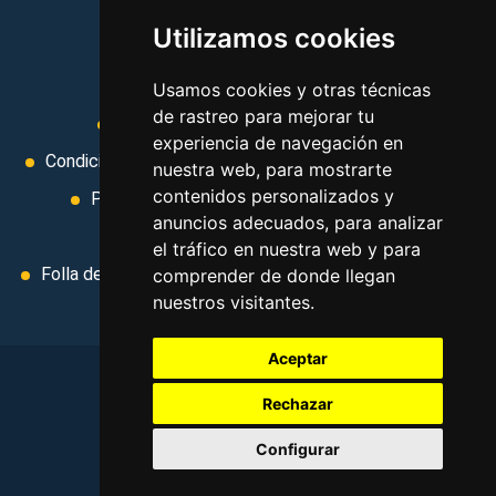
viajes, y mucho más!
Utilizamos cookies
MI AGENCIA
Usamos cookies y otras técnicas
de rastreo para mejorar tu
Aviso legal
Condiciones de uso
experiencia de navegación en
Condiciones Generales
Ley de Viajes Combinados
nuestra web, para mostrarte
contenidos personalizados y
Política de privacidad
Uso de cookies
anuncios adecuados, para analizar
Cambiar preferencias de cookies
el tráfico en nuestra web y para
Folla de Reclamación
Area privada
Contacto
comprender de donde llegan
nuestros visitantes.
Aceptar
Rechazar
©
2026
. Todos los derechos reservados
.
Configurar
Aviso legal