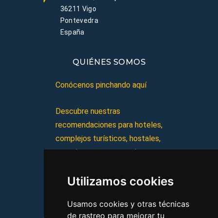
36211 Vigo
Pontevedra
España
QUIÉNES SOMOS
Conócenos pinchando aquí
Descubre nuestras
recomendaciones para hoteles,
complejos turísticos, hostales,
vacaciones, paquetes de
viajes, y mucho más!
Utilizamos cookies
MI AGENCIA
Usamos cookies y otras técnicas
de rastreo para mejorar tu